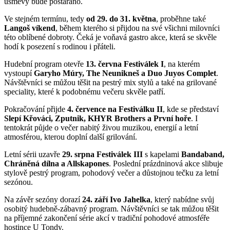
úsměvy bude postaráno.
Ve stejném termínu, tedy
od 29. do 31. května
, proběhne také
Langoš víkend
, během kterého si přijdou na své všichni milovníci
této oblíbené dobroty. Čeká je voňavá gastro akce, která se skvěle
hodí k posezení s rodinou i přáteli.
Hudební program otevře
13. června Festiválek I
, na kterém
vystoupí
Garyho Múry, The Neunikneš a Duo Juyos Complet
.
Návštěvníci se můžou těšit na pestrý mix stylů a také na grilované
speciality, které k podobnému večeru skvěle patří.
Pokračování přijde
4. července na Festiválku II
, kde se představí
Slepí Křováci, Zputnik, KHYR Brothers a První hoře
. I
tentokrát půjde o večer nabitý živou muzikou, energií a letní
atmosférou, kterou doplní další grilování.
Letní sérii uzavře
29. srpna Festiválek III
s kapelami
Bandaband,
Chráněná dílna a Allskapones
. Poslední prázdninová akce slibuje
stylově pestrý program, pohodový večer a důstojnou tečku za letní
sezónou.
Na závěr sezóny dorazí
24. září Ivo Jahelka
, který nabídne svůj
osobitý hudebně-zábavný program. Návštěvníci se tak můžou těšit
na příjemné zakončení série akcí v tradiční pohodové atmosféře
hostince U Tondy.