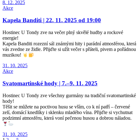
8. 12. 2025
Akce
Kapela Banditi | 22. 11. 2025 od 19:00
Hostinec U Tondy zve na večer plný skvělé hudby a rockové
energie!
Kapela Banditi rozezní sál známými hity i parádní atmosférou, která
vás zvedne ze židle. Přijďte si užít večer s přáteli, pivem a pořádnou
muzikou!
31. 10. 2025
Akce
Svatomartinské hody | 7.–9. 11. 2025
Hostinec U Tondy zve všechny gurmány na tradiční svatomartinské
hody!
Těšit se můžete na poctivou husu se vším, co k ní patří – červené
zelí, domácí knedlíky i sklenku mladého vína. Přijďte si vychutnat
podzimní atmosféru, která voní pečenou husou a dobrou náladou.
31. 10. 2025
1
2
…
5