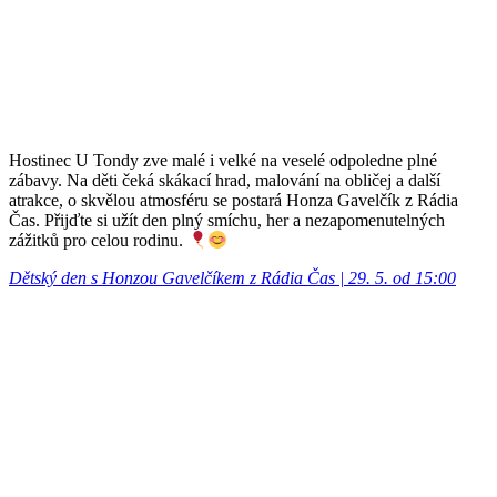
Hostinec U Tondy zve malé i velké na veselé odpoledne plné
zábavy. Na děti čeká skákací hrad, malování na obličej a další
atrakce, o skvělou atmosféru se postará Honza Gavelčík z Rádia
Čas. Přijďte si užít den plný smíchu, her a nezapomenutelných
zážitků pro celou rodinu.
Dětský den s Honzou Gavelčíkem z Rádia Čas | 29. 5. od 15:00