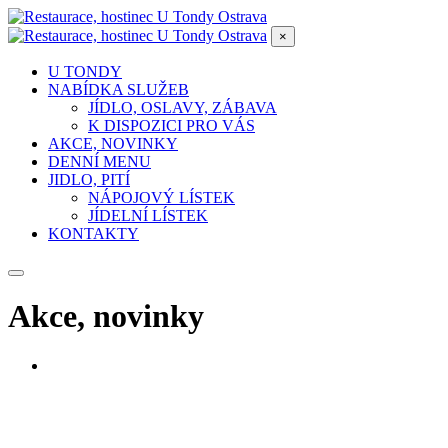
×
U TONDY
NABÍDKA SLUŽEB
JÍDLO, OSLAVY, ZÁBAVA
K DISPOZICI PRO VÁS
AKCE, NOVINKY
DENNÍ MENU
JIDLO, PITÍ
NÁPOJOVÝ LÍSTEK
JÍDELNÍ LÍSTEK
KONTAKTY
Akce, novinky