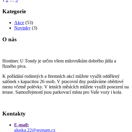
Posts
navigation
Kategorie
Akce
(53)
Novinky
(3)
O nás
Hostinec
U
Tondy
je
určen
všem
milovníkům
dobrého
jídla a
řízného piva.
K
pořádání
rodinných
a
firemních
akcí
můžete
využít
oddělený
salónek
s
kapacitou
26
osob.
V
pracovní
dny
podáváme
obědové
menu
včetně
polévky.
V
letních
měsících
můžete
využít
posezení na
terase. Samozřejmostí jsou parkovací místa pro Vaše vozy i kola.
Kontakty
E-mail:
aluska.22@seznam.cz