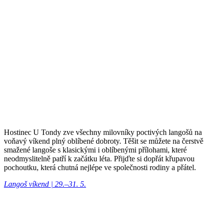
Hostinec U Tondy zve všechny milovníky poctivých langošů na
voňavý víkend plný oblíbené dobroty. Těšit se můžete na čerstvě
smažené langoše s klasickými i oblíbenými přílohami, které
neodmyslitelně patří k začátku léta. Přijďte si dopřát křupavou
pochoutku, která chutná nejlépe ve společnosti rodiny a přátel.
Langoš víkend | 29.–31. 5.