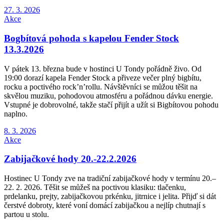
27. 3. 2026
Akce
Bogbítová pohoda s kapelou Fender Stock
13.3.2026
V pátek 13. března bude v hostinci U Tondy pořádně živo. Od
19:00 dorazí kapela Fender Stock a přiveze večer plný bigbítu,
rocku a poctivého rock’n’rollu. Návštěvníci se můžou těšit na
skvělou muziku, pohodovou atmosféru a pořádnou dávku energie.
Vstupné je dobrovolné, takže stačí přijít a užít si Bigbítovou pohodu
naplno.
8. 3. 2026
Akce
Zabijačkové hody 20.-22.2.2026
Hostinec U Tondy zve na tradiční zabijačkové hody v termínu 20.–
22. 2. 2026. Těšit se můžeš na poctivou klasiku: tlačenku,
prdelanku, prejty, zabijačkovou prkénku, jitrnice i jelita. Přijď si dát
čerstvé dobroty, které voní domácí zabijačkou a nejlíp chutnají s
partou u stolu.