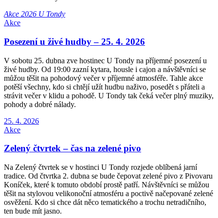
Akce 2026 U Tondy
Akce
Posezení u živé hudby – 25. 4. 2026
V sobotu 25. dubna zve hostinec U Tondy na příjemné posezení u
živé hudby. Od 19:00 zazní kytara, housle i cajon a návštěvníci se
můžou těšit na pohodový večer v příjemné atmosféře. Tahle akce
potěší všechny, kdo si chtějí užít hudbu naživo, posedět s přáteli a
strávit večer v klidu a pohodě. U Tondy tak čeká večer plný muziky,
pohody a dobré nálady.
25. 4. 2026
Akce
Zelený čtvrtek – čas na zelené pivo
Na Zelený čtvrtek se v hostinci U Tondy rozjede oblíbená jarní
tradice. Od čtvrtka 2. dubna se bude čepovat zelené pivo z Pivovaru
Koníček, které k tomuto období prostě patří. Návštěvníci se můžou
těšit na stylovou velikonoční atmosféru a poctivě načepované zelené
osvěžení. Kdo si chce dát něco tematického a trochu netradičního,
ten bude mít jasno.