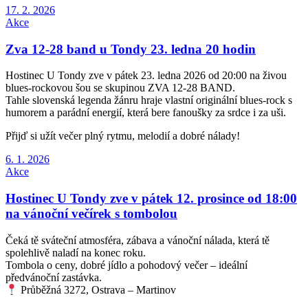
17. 2. 2026
Akce
Zva 12-28 band u Tondy 23. ledna 20 hodin
Hostinec U Tondy zve v pátek 23. ledna 2026 od 20:00 na živou
blues-rockovou šou se skupinou ZVA 12-28 BAND.
Tahle slovenská legenda žánru hraje vlastní originální blues-rock s
humorem a parádní energií, která bere fanoušky za srdce i za uši.
Přijď si užít večer plný rytmu, melodií a dobré nálady!
6. 1. 2026
Akce
Hostinec U Tondy zve v pátek 12. prosince od 18:00
na vánoční večírek s tombolou
Čeká tě sváteční atmosféra, zábava a vánoční nálada, která tě
spolehlivě naladí na konec roku.
Tombola o ceny, dobré jídlo a pohodový večer – ideální
předvánoční zastávka.
Průběžná 3272, Ostrava – Martinov