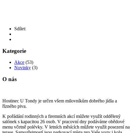
Sdílet:
Kategorie
Akce
(53)
Novinky
(3)
O nás
Hostinec
U
Tondy
je
určen
všem
milovníkům
dobrého
jídla a
řízného piva.
K
pořádání
rodinných
a
firemních
akcí
můžete
využít
oddělený
salónek
s
kapacitou
26
osob.
V
pracovní
dny
podáváme
obědové
menu
včetně
polévky.
V
letních
měsících
můžete
využít
posezení na
terase. Samozřejmostí jsou parkovací místa pro Vaše vozy i kola.