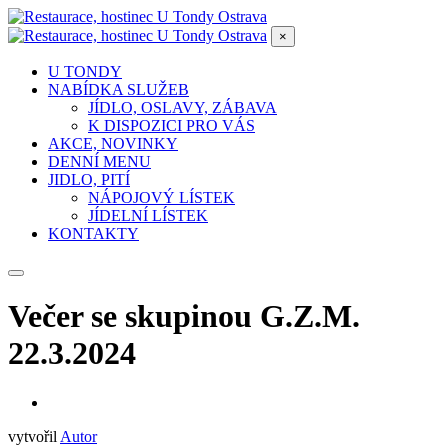
×
U TONDY
NABÍDKA SLUŽEB
JÍDLO, OSLAVY, ZÁBAVA
K DISPOZICI PRO VÁS
AKCE, NOVINKY
DENNÍ MENU
JIDLO, PITÍ
NÁPOJOVÝ LÍSTEK
JÍDELNÍ LÍSTEK
KONTAKTY
Večer se skupinou G.Z.M.
22.3.2024
vytvořil
Autor