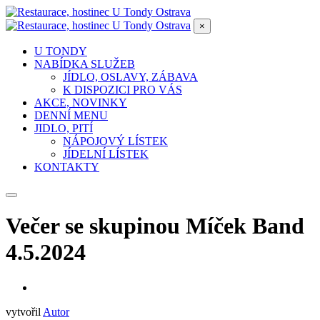
×
U TONDY
NABÍDKA SLUŽEB
JÍDLO, OSLAVY, ZÁBAVA
K DISPOZICI PRO VÁS
AKCE, NOVINKY
DENNÍ MENU
JIDLO, PITÍ
NÁPOJOVÝ LÍSTEK
JÍDELNÍ LÍSTEK
KONTAKTY
Večer se skupinou Míček Band
4.5.2024
vytvořil
Autor