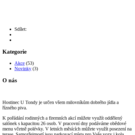
Sdílet:
Kategorie
Akce
(53)
Novinky
(3)
O nás
Hostinec
U
Tondy
je
určen
všem
milovníkům
dobrého
jídla a
řízného piva.
K
pořádání
rodinných
a
firemních
akcí
můžete
využít
oddělený
salónek
s
kapacitou
26
osob.
V
pracovní
dny
podáváme
obědové
menu
včetně
polévky.
V
letních
měsících
můžete
využít
posezení na
terase. Samozřejmostí jsou parkovací místa pro Vaše vozy i kola.